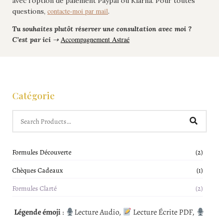
avec l’option de paiement Paypal ou Klarna. Pour toutes
contacte-moi par mail
questions,
.
Tu souhaites plutôt réserver une consultation avec moi ?
Accompagnement Astraé
C’est par ici
⇢
Catégorie
Formules Découverte
(2)
Chèques Cadeaux
(1)
Formules Clarté
(2)
Légende émoji
:
Lecture Audio,
Lecture Écrite PDF,