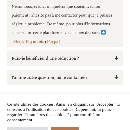
Néanmoins, si tu as un quelconque soucis avec ton
paiement, n’hésite pas à me contacter pour que je puisses
régler le problème. De même, pour plus d’informations
concernant cette plateforme, voici le lien des sites
Stripe Payments
Paypal
;
Puis-je bénéficier d'une réduction ?
Malheureusement non ! Les tarifs mis en ligne sont les seuls
J'ai une autre question, où te contacter ?
tarifs appliqués. Par ailleurs, il est possible que de temps en
temps j’applique des réductions dans un cadre
Tu peux m’envoyer un message sur
promotionnel. Toutefois, cela sera toujours mentionné sur
@gaelle.saintprix
Instagram
ou m’envoyer un mail
Ce site utilise des cookies. Ainsi, en cliquant sur "Accepter" tu
consens à l'utilisation de ces cookies. Cependant, tu peux
ma page de vente ou sur mes réseaux sociaux. Je t’invite
contact@gaellesaintprix.fr
à
. Je réponds généralement
regarder "Paramètres des cookies" pour contrôlé ton
donc à venir me suivre principalement sur Instagram –
Conditions générales de vente
consentement.
dans les 48/72h.
@gaelle.saintprix
.
@ 2026 Gaëlle Saint-Prix